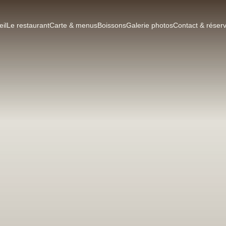
eil
Le restaurant
Carte & menus
Boissons
Galerie photos
Contact & réserv